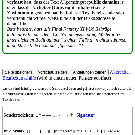
verfasst
hast, dass der Text Allgemeingut (
public domain
) ist,
oder dass der
Urheber (Copyright-Inhaber)
seine
Zustimmung
gegeben hat. Falls dieser Text bereits anderswo
veröffentlicht wurde, weise bitte auf der Diskussionsseite
darauf hin.
Bitte beachte, dass alle Final Fantasy XI Wiki-Beiträge
automatisch unter der „CC Nammensnennung, Weitergabe
unter gleichen Bedingungen“ stehen. Falls du nicht zustimmst,
dann klicke bitte nicht auf „Speichern“!
Abbrechen
Bearbeitungshilfe
(wird in einem neuen Fenster geöffnet)
Unten sind häufig verwendete Sonderzeichen aufgelistet sowie je nach seite die
hierfür wichtigsten Kategorien. Einfach draufklicken und sie erscheinen im
Textfenster:
Sonderzeichen:
„
“
–
—
…
←
→
†
Signatur
:
~~~~
Wiki Syntax:
{{}}
|
[]
[[]]
[[Kategorie:]]
#REDIRECT
[[]]
<s></s>