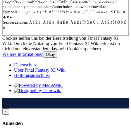
<sup></sup>
<sub></sub>
<ref></ref>
<references/>
<includeonly>
</includeonly>
<noinclude></noinclude>
<nowiki></nowiki>
Symbole:
~
|
¡
¿
†
↔
↑
↓
•
¶
#
¹
²
³
½
⅓
⅔
¼
¾
∞
„“
’
‚‘
“”
«»
»«
›‹
$
€
№
♠
♣
♥
♦
Sonderzeichen:
Á
á
É
é
À
à
È
è
Â
â
Ê
ê
Ä
ä
Ë
ë
Ï
ï
Ö
ö
Ü
ü
Ā
ā
Ē
ē
Ī
ī
Ō
ō
Ū
ū
Cookies helfen uns bei der Bereitstellung von Final Fantasy XI
Wiki. Durch die Nutzung von Final Fantasy XI Wiki erklärst du
dich damit einverstanden, dass wir Cookies speichern.
Weitere Informationen
Okay
Datenschutz
Über Final Fantasy XI Wiki
Haftungsausschluss
×
Anmelden