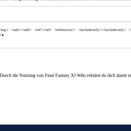
/sup>
<sub></sub>
<ref></ref>
<references/>
<includeonly></includeonly>
<
♥
♦
 Durch die Nutzung von Final Fantasy XI Wiki erklärst du dich damit e