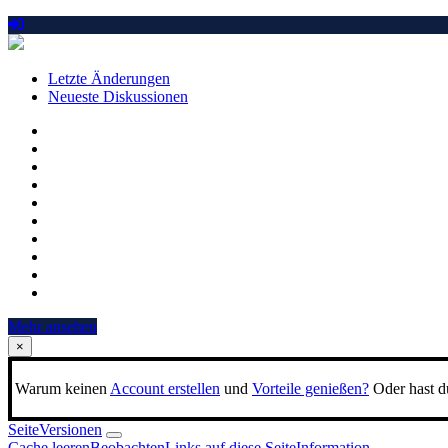
Letzte Änderungen
Neueste Diskussionen
Mehr ansehen
×
Warum keinen
Account erstellen
und
Vorteile genießen?
Oder hast du
Seite
Versionen
Cache leeren
Beobachten
Links auf diese Seite
Information