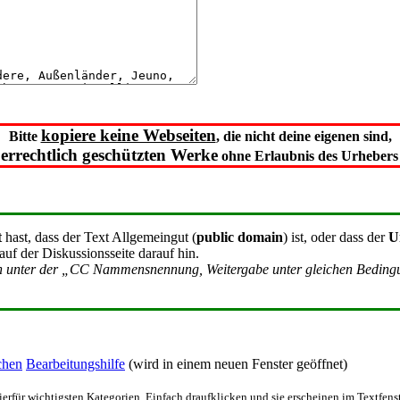
kopiere keine Webseiten
Bitte
, die nicht deine eigenen sind,
errechtlich geschützten Werke
ohne Erlaubnis des Urhebers 
t
hast, dass der Text Allgemeingut (
public domain
) ist, oder dass der
U
 auf der Diskussionsseite darauf hin.
ch unter der „CC Nammensnennung, Weitergabe unter gleichen Bedingung
chen
Bearbeitungshilfe
(wird in einem neuen Fenster geöffnet)
ierfür wichtigsten Kategorien. Einfach draufklicken und sie erscheinen im Textfenst