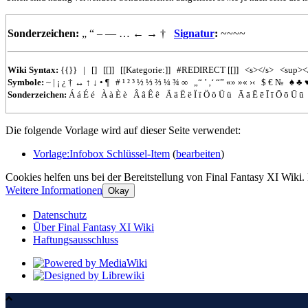
Sonderzeichen:
„
“
–
—
…
←
→
†
Signatur
:
~~~~
Wiki Syntax:
{{}}
|
[]
[[]]
[[Kategorie:]]
#REDIRECT
[[]]
<s></s>
<sup><
Symbole:
~
|
¡
¿
†
↔
↑
↓
•
¶
#
¹
²
³
½
⅓
⅔
¼
¾
∞
„“
’
‚‘
“”
«»
»«
›‹
$
€
№
♠
♣
Sonderzeichen:
Á
á
É
é
À
à
È
è
Â
â
Ê
ê
Ä
ä
Ë
ë
Ï
ï
Ö
ö
Ü
ü
Ā
ā
Ē
ē
Ī
ī
Ō
ō
Ū
ū
Die folgende Vorlage wird auf dieser Seite verwendet:
Vorlage:Infobox Schlüssel-Item
(
bearbeiten
)
Cookies helfen uns bei der Bereitstellung von Final Fantasy XI Wiki.
Weitere Informationen
Okay
Datenschutz
Über Final Fantasy XI Wiki
Haftungsausschluss