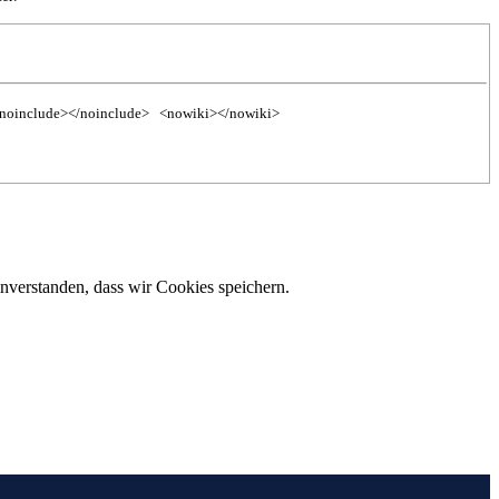
noinclude></noinclude>
<nowiki></nowiki>
inverstanden, dass wir Cookies speichern.