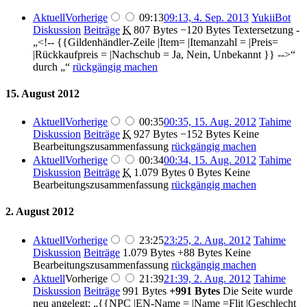
Aktuell
Vorherige
09:13
09:13, 4. Sep. 2013
‎
YukiiBot
Diskussion
Beiträge
‎
K
807 Bytes
−120 Bytes
‎
Textersetzung -
„<!-- {{Gildenhändler-Zeile |Item= |Itemanzahl = |Preis=
|Rückkaufpreis = |Nachschub = Ja, Nein, Unbekannt }} -->“
durch „“
rückgängig machen
15. August 2012
Aktuell
Vorherige
00:35
00:35, 15. Aug. 2012
‎
Tahime
Diskussion
Beiträge
‎
K
927 Bytes
−152 Bytes
‎
Keine
Bearbeitungszusammenfassung
rückgängig machen
Aktuell
Vorherige
00:34
00:34, 15. Aug. 2012
‎
Tahime
Diskussion
Beiträge
‎
K
1.079 Bytes
0 Bytes
‎
Keine
Bearbeitungszusammenfassung
rückgängig machen
2. August 2012
Aktuell
Vorherige
23:25
23:25, 2. Aug. 2012
‎
Tahime
Diskussion
Beiträge
‎
1.079 Bytes
+88 Bytes
‎
Keine
Bearbeitungszusammenfassung
rückgängig machen
Aktuell
Vorherige
21:39
21:39, 2. Aug. 2012
‎
Tahime
Diskussion
Beiträge
‎
991 Bytes
+991 Bytes
‎
Die Seite wurde
neu angelegt: „{{NPC |EN-Name = |Name =Flit |Geschlecht