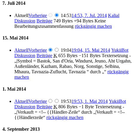
7. Juli 2014
Aktuell
Vorherige
14:53
14:53, 7. Jul. 2014
‎
Kalial
Diskussion
Beiträge
‎
749 Bytes
+94 Bytes
‎
Keine
Bearbeitungszusammenfassung
rückgängig machen
15. Mai 2014
Aktuell
Vorherige
19:04
19:04, 15. Mai 2014
‎
YukiiBot
Diskussion
Beiträge
‎
K
655 Bytes
−151 Bytes
‎
Textersetzung -
„|Symbol = Bastok, San d'Oria, Windurst, Jeuno, Aht Urgahn,
Außenländer, Kazham, Rabao, Norg, Sonstige, Selbina,
Mhaura, Tavnazia-Zuflucht, Tavnazia “ durch „“
rückgängig
machen
1. Mai 2014
Aktuell
Vorherige
19:53
19:53, 1. Mai 2014
‎
YukiiBot
Diskussion
Beiträge
‎
K
806 Bytes
−1 Byte
‎
Textersetzung -
„|Verkauft = <!-- {{Händler-Zeile“ durch „|Verkauft = <!--
{{Händlerzeile“
rückgängig machen
4. September 2013