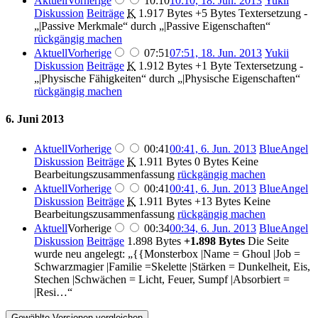
Aktuell
Vorherige
10:10
10:10, 18. Jun. 2013
‎
Yukii
Diskussion
Beiträge
‎
K
1.917 Bytes
+5 Bytes
‎
Textersetzung -
„|Passive Merkmale“ durch „|Passive Eigenschaften“
rückgängig machen
Aktuell
Vorherige
07:51
07:51, 18. Jun. 2013
‎
Yukii
Diskussion
Beiträge
‎
K
1.912 Bytes
+1 Byte
‎
Textersetzung -
„|Physische Fähigkeiten“ durch „|Physische Eigenschaften“
rückgängig machen
6. Juni 2013
Aktuell
Vorherige
00:41
00:41, 6. Jun. 2013
‎
BlueAngel
Diskussion
Beiträge
‎
K
1.911 Bytes
0 Bytes
‎
Keine
Bearbeitungszusammenfassung
rückgängig machen
Aktuell
Vorherige
00:41
00:41, 6. Jun. 2013
‎
BlueAngel
Diskussion
Beiträge
‎
K
1.911 Bytes
+13 Bytes
‎
Keine
Bearbeitungszusammenfassung
rückgängig machen
Aktuell
Vorherige
00:34
00:34, 6. Jun. 2013
‎
BlueAngel
Diskussion
Beiträge
‎
1.898 Bytes
+1.898 Bytes
‎
Die Seite
wurde neu angelegt: „{{Monsterbox |Name = Ghoul |Job =
Schwarzmagier |Familie =Skelette |Stärken = Dunkelheit, Eis,
Stechen |Schwächen = Licht, Feuer, Sumpf |Absorbiert =
|Resi…“