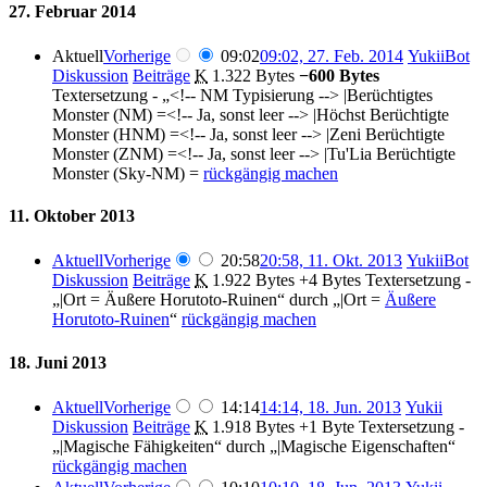
27. Februar 2014
Aktuell
Vorherige
09:02
09:02, 27. Feb. 2014
‎
YukiiBot
Diskussion
Beiträge
‎
K
1.322 Bytes
−600 Bytes
Textersetzung - „<!-- NM Typisierung --> |Berüchtigtes
Monster (NM) =<!-- Ja, sonst leer --> |Höchst Berüchtigte
Monster (HNM) =<!-- Ja, sonst leer --> |Zeni Berüchtigte
Monster (ZNM) =<!-- Ja, sonst leer --> |Tu'Lia Berüchtigte
Monster (Sky-NM) =
rückgängig machen
11. Oktober 2013
Aktuell
Vorherige
20:58
20:58, 11. Okt. 2013
‎
YukiiBot
Diskussion
Beiträge
‎
K
1.922 Bytes
+4 Bytes
‎
Textersetzung -
„|Ort = Äußere Horutoto-Ruinen“ durch „|Ort =
Äußere
Horutoto-Ruinen
“
rückgängig machen
18. Juni 2013
Aktuell
Vorherige
14:14
14:14, 18. Jun. 2013
‎
Yukii
Diskussion
Beiträge
‎
K
1.918 Bytes
+1 Byte
‎
Textersetzung -
„|Magische Fähigkeiten“ durch „|Magische Eigenschaften“
rückgängig machen