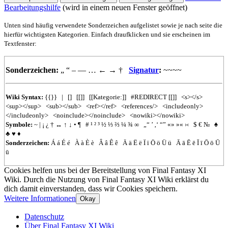
Bearbeitungshilfe
(wird in einem neuen Fenster geöffnet)
Unten sind häufig verwendete Sonderzeichen aufgelistet sowie je nach seite die
hierfür wichtigsten Kategorien. Einfach draufklicken und sie erscheinen im
Textfenster:
Sonderzeichen:
„
“
–
—
…
←
→
†
Signatur
:
~~~~
Wiki Syntax:
{{}}
|
[]
[[]]
[[Kategorie:]]
#REDIRECT
[[]]
<s></s>
<sup></sup>
<sub></sub>
<ref></ref>
<references/>
<includeonly>
</includeonly>
<noinclude></noinclude>
<nowiki></nowiki>
Symbole:
~
|
¡
¿
†
↔
↑
↓
•
¶
#
¹
²
³
½
⅓
⅔
¼
¾
∞
„“
’
‚‘
“”
«»
»«
›‹
$
€
№
♠
♣
♥
♦
Sonderzeichen:
Á
á
É
é
À
à
È
è
Â
â
Ê
ê
Ä
ä
Ë
ë
Ï
ï
Ö
ö
Ü
ü
Ā
ā
Ē
ē
Ī
ī
Ō
ō
Ū
ū
Cookies helfen uns bei der Bereitstellung von Final Fantasy XI
Wiki. Durch die Nutzung von Final Fantasy XI Wiki erklärst du
dich damit einverstanden, dass wir Cookies speichern.
Weitere Informationen
Okay
Datenschutz
Über Final Fantasy XI Wiki