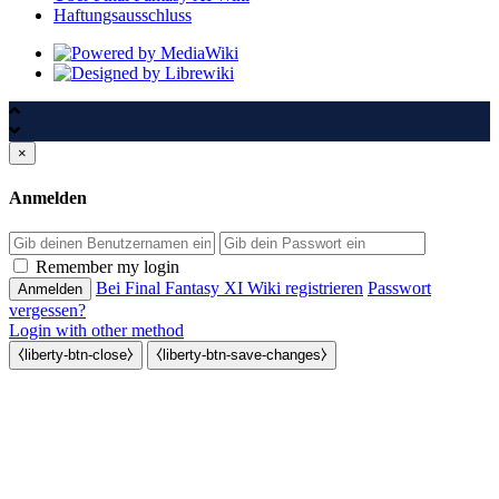
Haftungsausschluss
×
Anmelden
Passwort
Remember my login
Bei Final Fantasy XI Wiki registrieren
Passwort
vergessen?
Login with other method
⧼liberty-btn-close⧽
⧼liberty-btn-save-changes⧽