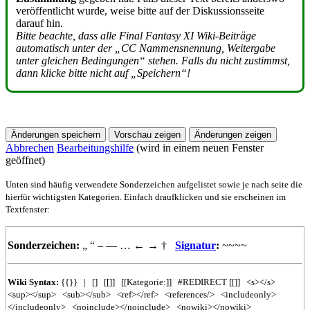
veröffentlicht wurde, weise bitte auf der Diskussionsseite
darauf hin.
Bitte beachte, dass alle Final Fantasy XI Wiki-Beiträge
automatisch unter der „CC Nammensnennung, Weitergabe
unter gleichen Bedingungen“ stehen. Falls du nicht zustimmst,
dann klicke bitte nicht auf „Speichern“!
Abbrechen
Bearbeitungshilfe
(wird in einem neuen Fenster
geöffnet)
Unten sind häufig verwendete Sonderzeichen aufgelistet sowie je nach seite die
hierfür wichtigsten Kategorien. Einfach draufklicken und sie erscheinen im
Textfenster:
Sonderzeichen:
„
“
–
—
…
←
→
†
Signatur
:
~~~~
Wiki Syntax:
{{}}
|
[]
[[]]
[[Kategorie:]]
#REDIRECT
[[]]
<s></s>
<sup></sup>
<sub></sub>
<ref></ref>
<references/>
<includeonly>
</includeonly>
<noinclude></noinclude>
<nowiki></nowiki>