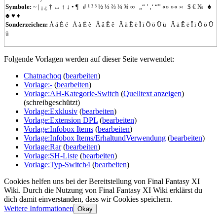
Symbole:
~
|
¡
¿
†
↔
↑
↓
•
¶
#
¹
²
³
½
⅓
⅔
¼
¾
∞
„“
’
‚‘
“”
«»
»«
›‹
$
€
№
♠
♣
♥
♦
Sonderzeichen:
Á
á
É
é
À
à
È
è
Â
â
Ê
ê
Ä
ä
Ë
ë
Ï
ï
Ö
ö
Ü
ü
Ā
ā
Ē
ē
Ī
ī
Ō
ō
Ū
ū
Folgende Vorlagen werden auf dieser Seite verwendet:
Chatnachoq
(
bearbeiten
)
Vorlage:-
(
bearbeiten
)
Vorlage:AH-Kategorie-Switch
(
Quelltext anzeigen
)
(schreibgeschützt)
Vorlage:Exklusiv
(
bearbeiten
)
Vorlage:Extension DPL
(
bearbeiten
)
Vorlage:Infobox Items
(
bearbeiten
)
Vorlage:Infobox Items/ErhaltundVerwendung
(
bearbeiten
)
Vorlage:Rar
(
bearbeiten
)
Vorlage:SH-Liste
(
bearbeiten
)
Vorlage:Typ-Switch4
(
bearbeiten
)
Cookies helfen uns bei der Bereitstellung von Final Fantasy XI
Wiki. Durch die Nutzung von Final Fantasy XI Wiki erklärst du
dich damit einverstanden, dass wir Cookies speichern.
Weitere Informationen
Okay