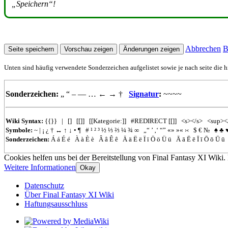
„Speichern“!
Abbrechen
B
Unten sind häufig verwendete Sonderzeichen aufgelistet sowie je nach seite die h
Sonderzeichen:
„
“
–
—
…
←
→
†
Signatur
:
~~~~
Wiki Syntax:
{{}}
|
[]
[[]]
[[Kategorie:]]
#REDIRECT
[[]]
<s></s>
<sup><
Symbole:
~
|
¡
¿
†
↔
↑
↓
•
¶
#
¹
²
³
½
⅓
⅔
¼
¾
∞
„“
’
‚‘
“”
«»
»«
›‹
$
€
№
♠
♣
Sonderzeichen:
Á
á
É
é
À
à
È
è
Â
â
Ê
ê
Ä
ä
Ë
ë
Ï
ï
Ö
ö
Ü
ü
Ā
ā
Ē
ē
Ī
ī
Ō
ō
Ū
ū
Cookies helfen uns bei der Bereitstellung von Final Fantasy XI Wiki.
Weitere Informationen
Okay
Datenschutz
Über Final Fantasy XI Wiki
Haftungsausschluss