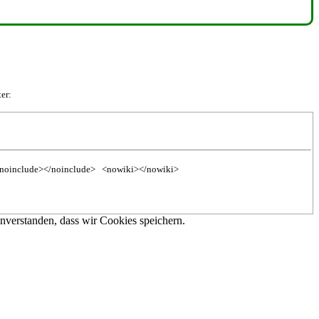
er:
noinclude></noinclude>
<nowiki></nowiki>
inverstanden, dass wir Cookies speichern.