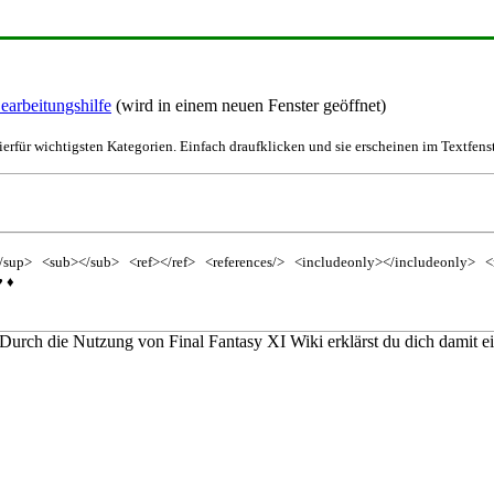
earbeitungshilfe
(wird in einem neuen Fenster geöffnet)
ierfür wichtigsten Kategorien. Einfach draufklicken und sie erscheinen im Textfenst
/sup>
<sub></sub>
<ref></ref>
<references/>
<includeonly></includeonly>
<
♥
♦
 Durch die Nutzung von Final Fantasy XI Wiki erklärst du dich damit e