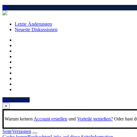
Letzte Änderungen
Neueste Diskussionen
Mehr ansehen
×
Warum keinen
Account erstellen
und
Vorteile genießen?
Oder hast du
Seite
Versionen
Cache leeren
Beobachten
Links auf diese Seite
Information