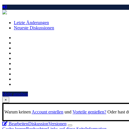
Letzte Änderungen
Neueste Diskussionen
Mehr ansehen
×
Warum keinen
Account erstellen
und
Vorteile genießen?
Oder hast du
Bearbeiten
Diskussion
Versionen
Cache leeren
Beobachten
Links auf diese Seite
Information