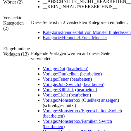
__ABSCHNITTE_NICHT_BEARBEITEN__
Wörter (2)
__KEIN_INHALTSVERZEICHNIS__
Versteckte
Diese Seite ist in 2 versteckten Kategorien enthalten:
Kategorien
(2)
Kategorie:Feindesblut von Monster hinterlassen
Kategorie:Hennetiel-Forst Monster
Eingebundene
Folgende Vorlagen werden auf dieser Seite
Vorlagen (13)
verwendet:
Vorlage:Dot
(
bearbeiten
)
Vorlage:Dunkelheit
(
bearbeiten
)
Vorlage:Feuer
(
bearbeiten
)
Vorlage:Job-Switch3
(
bearbeiten
)
Vorlage:KillLink
(
bearbeiten
)
Vorlage:Licht
(
bearbeiten
)
Vorlage:Monsterbox
(
Quelltext anzeigen
)
(schreibgeschützt)
Vorlage:Monsterbox/Eigenschaften-Switch
(
bearbeiten
)
Vorlage:Monsterbox/Familien-Switch
(
bearbeiten
)