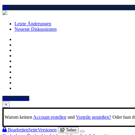
Letzte Änderungen
Neueste Diskussionen
Mehr ansehen
×
Warum keinen
Account erstellen
und
Vorteile genießen?
Oder hast du
Bearbeiten
Seite
Versionen
Teilen