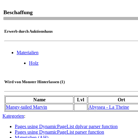
Beschaffung
Erwerb durch Auktionshaus
Materialien
Holz
Wird von Monster Hinterlassen (1)
Name
Lvl
Ort
Mangy-tailed Marvin
Abyssea - La Theine
Kategorien
:
Pages using DynamicPageList dplvar parser function
Pages using DynamicPageList parser function
Materialien (AH)