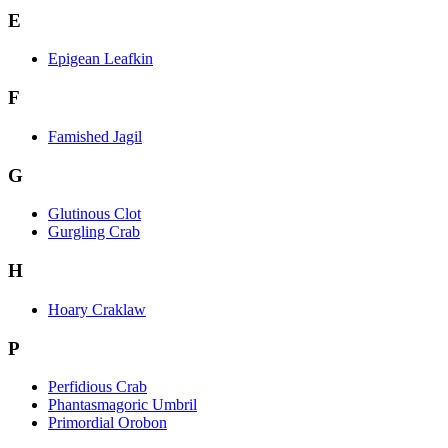
E
Epigean Leafkin
F
Famished Jagil
G
Glutinous Clot
Gurgling Crab
H
Hoary Craklaw
P
Perfidious Crab
Phantasmagoric Umbril
Primordial Orobon