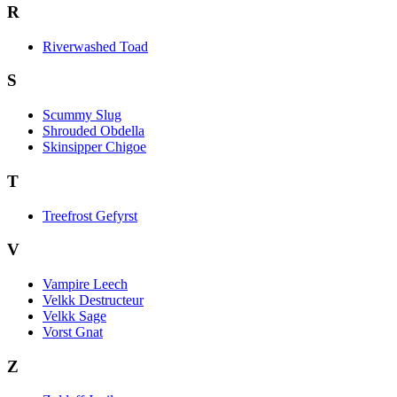
R
Riverwashed Toad
S
Scummy Slug
Shrouded Obdella
Skinsipper Chigoe
T
Treefrost Gefyrst
V
Vampire Leech
Velkk Destructeur
Velkk Sage
Vorst Gnat
Z