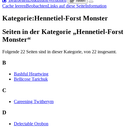
Bearbeiten
Diskussion
Versionen
Teilen
Cache leeren
Beobachten
Links auf diese Seite
Information
Kategorie
:
Hennetiel-Forst Monster
Seiten in der Kategorie „Hennetiel-Forst
Monster“
Folgende 22 Seiten sind in dieser Kategorie, von 22 insgesamt.
B
Bashful Heartwing
Bellicose Tarichuk
C
Careening Twitherym
D
Delectable Orobon