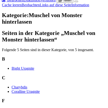
Bearbeiten
Diskussion
Versionen
Teilen
Cache leeren
Beobachten
Links auf diese Seite
Information
Kategorie
:
Muschel von Monster
hinterlassen
Seiten in der Kategorie „Muschel von
Monster hinterlassen“
Folgende 5 Seiten sind in dieser Kategorie, von 5 insgesamt.
B
Bight Uragnite
C
Charybdis
Coralline Uragnite
F