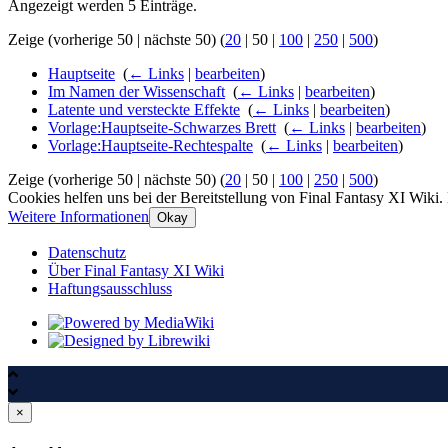
Angezeigt werden 5 Einträge.
Zeige (
vorherige 50
|
nächste 50
) (
20
|
50
|
100
|
250
|
500
)
Hauptseite
‎
(
← Links
|
bearbeiten
)
Im Namen der Wissenschaft
‎
(
← Links
|
bearbeiten
)
Latente und versteckte Effekte
‎
(
← Links
|
bearbeiten
)
Vorlage:Hauptseite-Schwarzes Brett
‎
(
← Links
|
bearbeiten
)
Vorlage:Hauptseite-Rechtespalte
‎
(
← Links
|
bearbeiten
)
Zeige (
vorherige 50
|
nächste 50
) (
20
|
50
|
100
|
250
|
500
)
Cookies helfen uns bei der Bereitstellung von Final Fantasy XI Wiki.
Weitere Informationen
Okay
Datenschutz
Über Final Fantasy XI Wiki
Haftungsausschluss
×