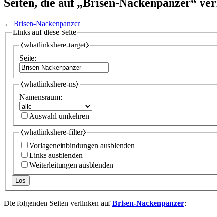
Seiten, die auf „Brisen-Nackenpanzer“ ver
←
Brisen-Nackenpanzer
Links auf diese Seite
⧼whatlinkshere-target⧽
Seite:
⧼whatlinkshere-ns⧽
Namensraum:
Auswahl umkehren
⧼whatlinkshere-filter⧽
Vorlageneinbindungen ausblenden
Links ausblenden
Weiterleitungen ausblenden
Los
Die folgenden Seiten verlinken auf
Brisen-Nackenpanzer
: