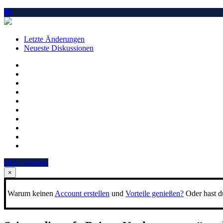
Letzte Änderungen
Neueste Diskussionen
Mehr ansehen
×
Warum keinen
Account erstellen
und
Vorteile genießen?
Oder hast du