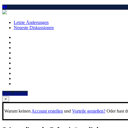
Letzte Änderungen
Neueste Diskussionen
Mehr ansehen
×
Warum keinen
Account erstellen
und
Vorteile genießen?
Oder hast du