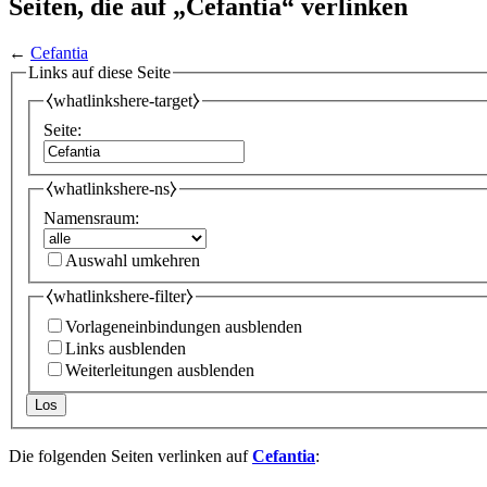
Seiten, die auf „Cefantia“ verlinken
←
Cefantia
Links auf diese Seite
⧼whatlinkshere-target⧽
Seite:
⧼whatlinkshere-ns⧽
Namensraum:
Auswahl umkehren
⧼whatlinkshere-filter⧽
Vorlageneinbindungen ausblenden
Links ausblenden
Weiterleitungen ausblenden
Los
Die folgenden Seiten verlinken auf
Cefantia
: