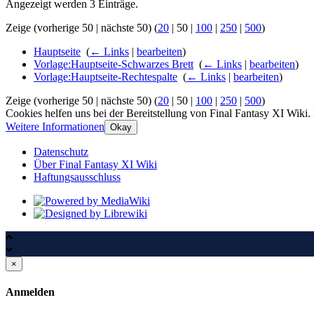
Angezeigt werden 3 Einträge.
Zeige (
vorherige 50
|
nächste 50
) (
20
|
50
|
100
|
250
|
500
)
Hauptseite
‎
(
← Links
|
bearbeiten
)
Vorlage:Hauptseite-Schwarzes Brett
‎
(
← Links
|
bearbeiten
)
Vorlage:Hauptseite-Rechtespalte
‎
(
← Links
|
bearbeiten
)
Zeige (
vorherige 50
|
nächste 50
) (
20
|
50
|
100
|
250
|
500
)
Cookies helfen uns bei der Bereitstellung von Final Fantasy XI Wiki.
Weitere Informationen
Okay
Datenschutz
Über Final Fantasy XI Wiki
Haftungsausschluss
×
Anmelden