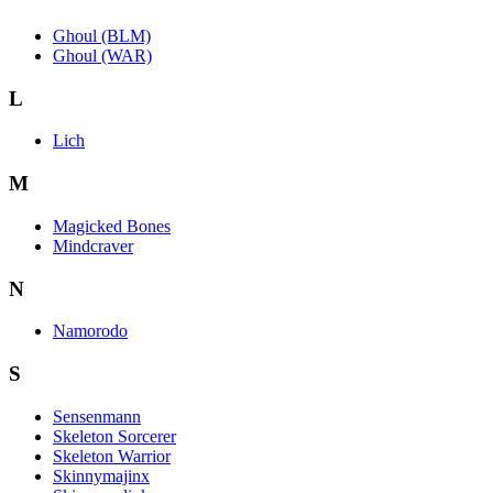
Ghoul (BLM)
Ghoul (WAR)
L
Lich
M
Magicked Bones
Mindcraver
N
Namorodo
S
Sensenmann
Skeleton Sorcerer
Skeleton Warrior
Skinnymajinx