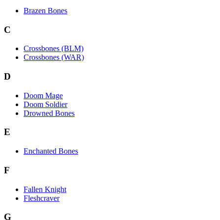
Brazen Bones
C
Crossbones (BLM)
Crossbones (WAR)
D
Doom Mage
Doom Soldier
Drowned Bones
E
Enchanted Bones
F
Fallen Knight
Fleshcraver
G