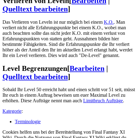
Verlieren von Leveln
[
Bearbeiten
|
Quelltext bearbeiten
]
Das Verlieren von Leveln ist nur möglich bei einem
K.O.
. Man
verliert nicht alle Erfahrungspunkte bei einem K.O., wobei man
auch beachten sollte das nicht jeder K.O. mit einem verlust von
Erfahrungspunkten von statten geht. Ausnahmen bilden hier
bestimmte Fähigkeiten. Sind die Erfahrungspunkte die Ihr verliert
höher als der Anteil den Ihr im aktuellen Level erlangt habt, werdet
Ihr ein Level verlieren. Dies wird auch "De-Level" genannt.
Level Begrenzungen
[
Bearbeiten
|
Quelltext bearbeiten
]
Sobald Ihr Level 50 erreicht habt und einen schritt vor 51 seit, müsst
Ihr euch in einem Auftrag beweisen um euer Maximal Level zu
erhöhen. Diese Aufträge nennt man auch
Limitbruch Aufträge
.
Kategorie
:
Terminologie
Cookies helfen uns bei der Bereitstellung von Final Fantasy XI
Wiki. Durch die Nutzung von Final Fantasy XI Wiki erklärst du