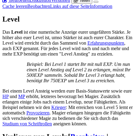
Bearbeiten
Diskussion
Versionen
Teilen
Cache leeren
Beobachten
Links auf diese Seite
Information
Level
Das
Level
ist eine numerische Anzeige eurer ungefähren Stärke. Je
höher also euer Level ist, umso Stärker ist auch eurer Charakter. Ein
Level wird erreicht durch das Sammenl von
Erfahrungspunkten
,
auch EXP genannt. Für jedes Level wird nach und nach mehr und
mehr EXP benötigt um einen "Level Anstieg" zu erzielen.
Beispiel: Bei Level 1 startet Ihr mit null EXP. Um nun
einen Level Anstieg auf Level 2 zu erlangen, müsst Ihr
500EXP sammeln. Sobald Ihr Level 3 erlangt habt,
benötigt Ihr 750EXP um Level 3 zu erreichen.
Bei einem Level Ansteig werden eure Basis-Statuswerte sowie eure
HP
und
MP
erhöht, letzteres bevorzugt bei Magier. Zusätzlich
erlangen einige Jobs nach einem Levelup, neue Fähigkeiten. Als
Beispiel nehmen wir den
Krieger
: Mit erreichen von Level 5 lernt er
automatisch
Provozieren
. Magier erlangen hingegen die Fähigkeitn
sich verschiedener Magie zu bedienen die Sie sich durch das
Studium von Schriftrollen
aneignen können.